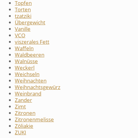
Topfen
Torten
tzatziki
Übergewicht
Vanille
VCO
viszerales Fett
Waffeln
Waldbeeren
Walnüsse
Weckerl
Weichseln
Weihnachten
Weihnachtsgewürz
Weinbrand
Zander
Zimt
Zitronen
Zitronenmelisse
Zöliakie
ZUKI