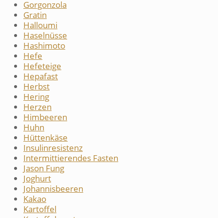
Gorgonzola
Gratin
Halloumi
Haselnüsse
Hashimoto
Hefe
Hefeteige
Hepafast
Herbst
Hering
Herzen
Himbeeren
Huhn
Hüttenkäse
Insulinresistenz
Intermittierendes Fasten
Jason Fung
Joghurt
Johannisbeeren
Kakao
Kartoffel