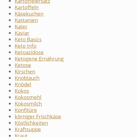
Kartoffelersatz
Kartoffeln
Käsekuchen
Kastanien
Kater
Kaviar
Keto Basics
Keto Info
Ketoazidose
Ketogene Ernährung
Ketose
Kirschen
Knoblauch
Knödel
Kokos
Kokosmehl
Kokosmilch
Konfitüre
körniger Frischkäse
Köstlichkeiten
Kraftsuppe
Kraut