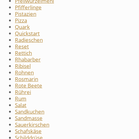
Pfeilwurzelmehl
Pfifferlinge
Pistazien
Pizza
Quark
Quickstart
Radieschen
Reset
Rettich
Rhabarber
Ribisel
Rohnen
Rosmarin
Rote Beete
Rührei
Rum
Salat
Sandkuchen
Sandmasse
Sauerkirschen
Schafskäse
Schilddrüse