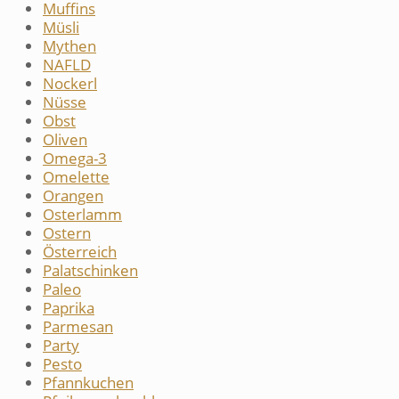
Muffins
Müsli
Mythen
NAFLD
Nockerl
Nüsse
Obst
Oliven
Omega-3
Omelette
Orangen
Osterlamm
Ostern
Österreich
Palatschinken
Paleo
Paprika
Parmesan
Party
Pesto
Pfannkuchen