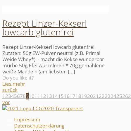
Rezept Linzer-Kekserl
lowcarb glutenfrei
Rezept Linzer-Kekserl lowcarb glutenfrei
Zutaten: 50g EW-Pulver neutral (z.B. Primal
Weide Whey*) – macht die Kekse wunderbar
mürbe 50g Pfeilwurzelmehl* 70g gemahlene
weiße Mandeln (am liebsten
[…]
Do you like it?
Lies mehr
zurück
1
2
3
4
5
6
7
8
9
10
11
12
13
14
15
16
17
18
19
20
21
22
23
24
25
26
2
vor
Impressum
Datenschutzerklärung