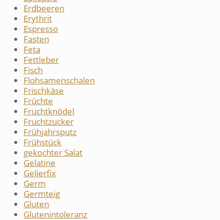
Erdbeeren
Erythrit
Espresso
Fasten
Feta
Fettleber
Fisch
Flohsamenschalen
Frischkäse
Früchte
Fruchtknödel
Fruchtzucker
Frühjahrsputz
Frühstück
gekochter Salat
Gelatine
Gelierfix
Germ
Germteig
Gluten
Glutenintoleranz