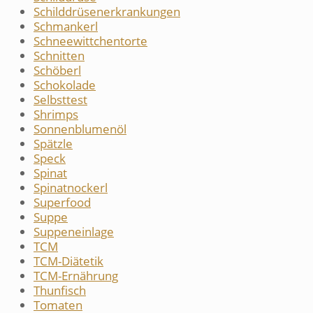
Schilddrüsenerkrankungen
Schmankerl
Schneewittchentorte
Schnitten
Schöberl
Schokolade
Selbsttest
Shrimps
Sonnenblumenöl
Spätzle
Speck
Spinat
Spinatnockerl
Superfood
Suppe
Suppeneinlage
TCM
TCM-Diätetik
TCM-Ernährung
Thunfisch
Tomaten