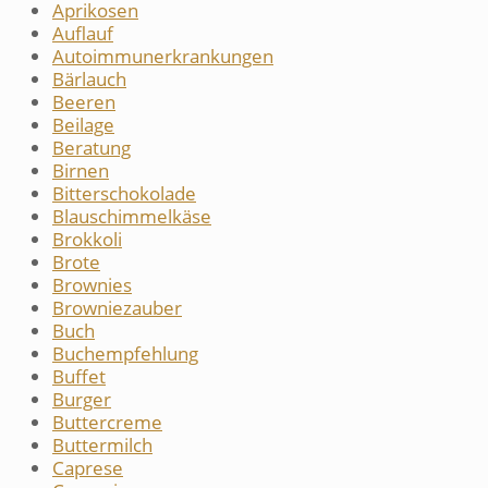
Aprikosen
Auflauf
Autoimmunerkrankungen
Bärlauch
Beeren
Beilage
Beratung
Birnen
Bitterschokolade
Blauschimmelkäse
Brokkoli
Brote
Brownies
Browniezauber
Buch
Buchempfehlung
Buffet
Burger
Buttercreme
Buttermilch
Caprese