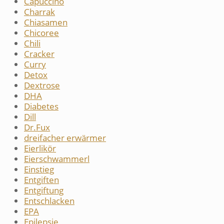
Capuccino
Charrak
Chiasamen
Chicoree
Chili
Cracker
Curry
Detox
Dextrose
DHA
Diabetes
Dill
Dr.Fux
dreifacher erwärmer
Eierlikör
Eierschwammerl
Einstieg
Entgiften
Entgiftung
Entschlacken
EPA
Epilepsie