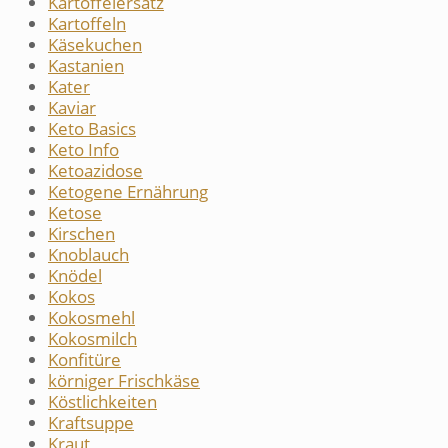
Kartoffelersatz
Kartoffeln
Käsekuchen
Kastanien
Kater
Kaviar
Keto Basics
Keto Info
Ketoazidose
Ketogene Ernährung
Ketose
Kirschen
Knoblauch
Knödel
Kokos
Kokosmehl
Kokosmilch
Konfitüre
körniger Frischkäse
Köstlichkeiten
Kraftsuppe
Kraut