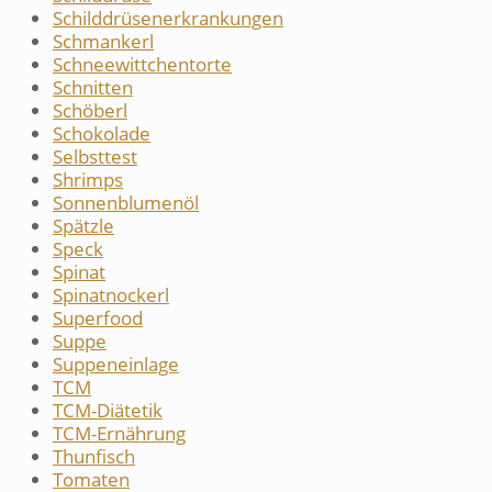
Schilddrüsenerkrankungen
Schmankerl
Schneewittchentorte
Schnitten
Schöberl
Schokolade
Selbsttest
Shrimps
Sonnenblumenöl
Spätzle
Speck
Spinat
Spinatnockerl
Superfood
Suppe
Suppeneinlage
TCM
TCM-Diätetik
TCM-Ernährung
Thunfisch
Tomaten