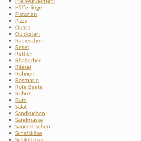
Pfeilwurzelmehl
Pfifferlinge
Pistazien
Pizza
Quark
Quickstart
Radieschen
Reset
Rettich
Rhabarber
Ribisel
Rohnen
Rosmarin
Rote Beete
Rührei
Rum
Salat
Sandkuchen
Sandmasse
Sauerkirschen
Schafskäse
Schilddrüse