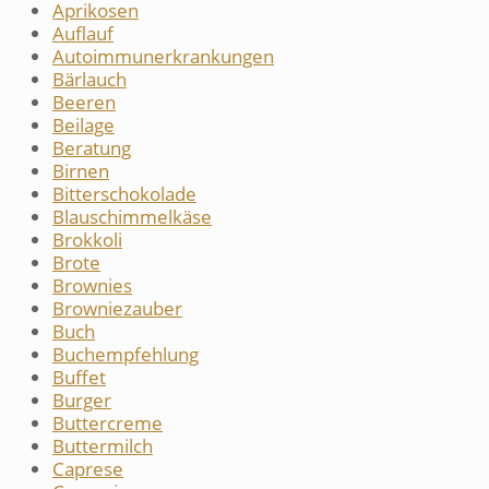
Aprikosen
Auflauf
Autoimmunerkrankungen
Bärlauch
Beeren
Beilage
Beratung
Birnen
Bitterschokolade
Blauschimmelkäse
Brokkoli
Brote
Brownies
Browniezauber
Buch
Buchempfehlung
Buffet
Burger
Buttercreme
Buttermilch
Caprese