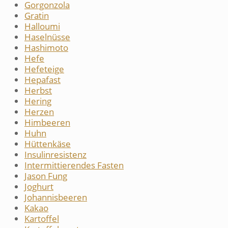
Gorgonzola
Gratin
Halloumi
Haselnüsse
Hashimoto
Hefe
Hefeteige
Hepafast
Herbst
Hering
Herzen
Himbeeren
Huhn
Hüttenkäse
Insulinresistenz
Intermittierendes Fasten
Jason Fung
Joghurt
Johannisbeeren
Kakao
Kartoffel