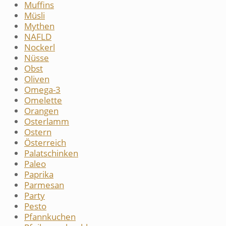
Muffins
Müsli
Mythen
NAFLD
Nockerl
Nüsse
Obst
Oliven
Omega-3
Omelette
Orangen
Osterlamm
Ostern
Österreich
Palatschinken
Paleo
Paprika
Parmesan
Party
Pesto
Pfannkuchen