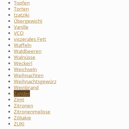
Topfen
Torten
tzatziki
Übergewicht
Vanille
VCO
viszerales Fett
Waffeln
Waldbeeren
Walnüsse
Weckerl
Weichseln
Weihnachten
Weihnachtsgewürz
Weinbrand
Zander
Zimt
Zitronen
Zitronenmelisse
Zöliakie
ZUKI