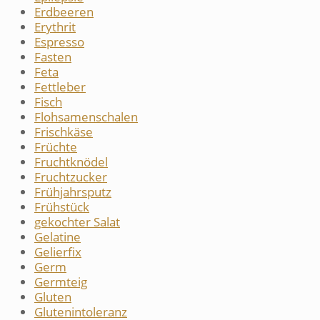
Erdbeeren
Erythrit
Espresso
Fasten
Feta
Fettleber
Fisch
Flohsamenschalen
Frischkäse
Früchte
Fruchtknödel
Fruchtzucker
Frühjahrsputz
Frühstück
gekochter Salat
Gelatine
Gelierfix
Germ
Germteig
Gluten
Glutenintoleranz