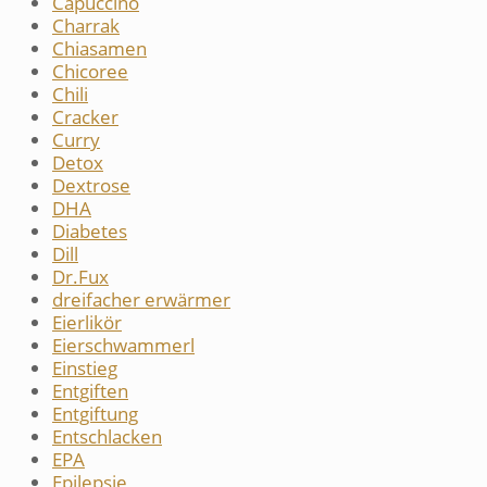
Capuccino
Charrak
Chiasamen
Chicoree
Chili
Cracker
Curry
Detox
Dextrose
DHA
Diabetes
Dill
Dr.Fux
dreifacher erwärmer
Eierlikör
Eierschwammerl
Einstieg
Entgiften
Entgiftung
Entschlacken
EPA
Epilepsie