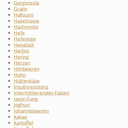
Gorgonzola
Gratin
Halloumi
Haselnüsse
Hashimoto
Hefe
Hefeteige
Hepafast
Herbst
Hering
Herzen
Himbeeren
Huhn
Hüttenkäse
Insulinresistenz
Intermittierendes Fasten
Jason Fung
Joghurt
Johannisbeeren
Kakao
Kartoffel