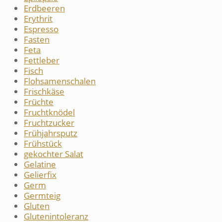
Erdbeeren
Erythrit
Espresso
Fasten
Feta
Fettleber
Fisch
Flohsamenschalen
Frischkäse
Früchte
Fruchtknödel
Fruchtzucker
Frühjahrsputz
Frühstück
gekochter Salat
Gelatine
Gelierfix
Germ
Germteig
Gluten
Glutenintoleranz