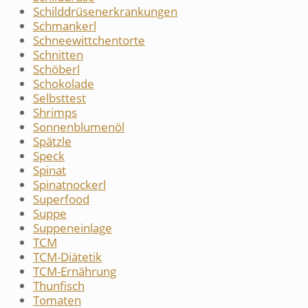
Schilddrüsenerkrankungen
Schmankerl
Schneewittchentorte
Schnitten
Schöberl
Schokolade
Selbsttest
Shrimps
Sonnenblumenöl
Spätzle
Speck
Spinat
Spinatnockerl
Superfood
Suppe
Suppeneinlage
TCM
TCM-Diätetik
TCM-Ernährung
Thunfisch
Tomaten