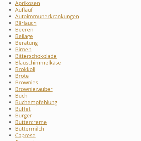
Aprikosen
Auflauf
Autoimmunerkrankungen
Bärlauch
Beeren
Beilage
Beratung
Birnen
Bitterschokolade
Blauschimmelkäse
Brokkoli
Brote
Brownies
Browniezauber
Buch
Buchempfehlung
Buffet
Burger
Buttercreme
Buttermilch
Caprese