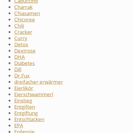
Capuccino
Charrak
Chiasamen
Chicoree
Chili
Cracker
Curry
Detox
Dextrose
DHA
Diabetes
Dill
Dr.Fux
dreifacher erwärmer
Eierlikör
Eierschwammerl
Einstieg
Entgiften
Entgiftung
Entschlacken
EPA
Epilepsie