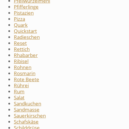
Pfeilwurzelmehl
Pfifferlinge
Pistazien
Pizza
Quark
Quickstart
Radieschen
Reset
Rettich
Rhabarber
Ribisel
Rohnen
Rosmarin
Rote Beete
Rührei
Rum
Salat
Sandkuchen
Sandmasse
Sauerkirschen
Schafskäse
Schilddrüse