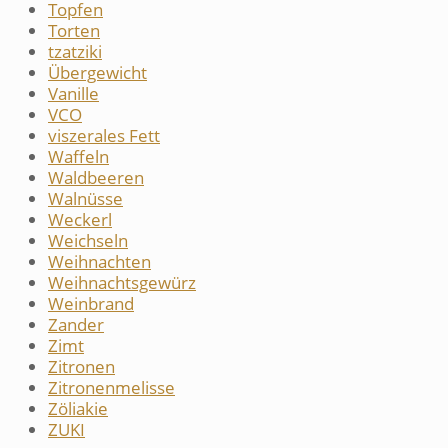
Topfen
Torten
tzatziki
Übergewicht
Vanille
VCO
viszerales Fett
Waffeln
Waldbeeren
Walnüsse
Weckerl
Weichseln
Weihnachten
Weihnachtsgewürz
Weinbrand
Zander
Zimt
Zitronen
Zitronenmelisse
Zöliakie
ZUKI