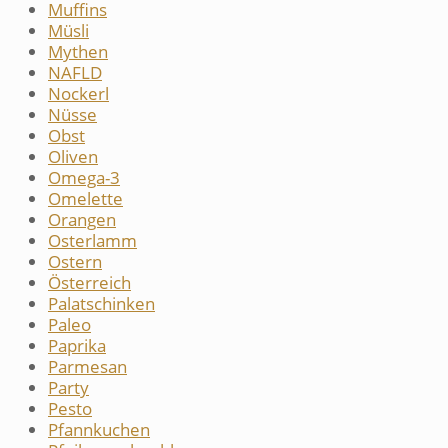
Muffins
Müsli
Mythen
NAFLD
Nockerl
Nüsse
Obst
Oliven
Omega-3
Omelette
Orangen
Osterlamm
Ostern
Österreich
Palatschinken
Paleo
Paprika
Parmesan
Party
Pesto
Pfannkuchen