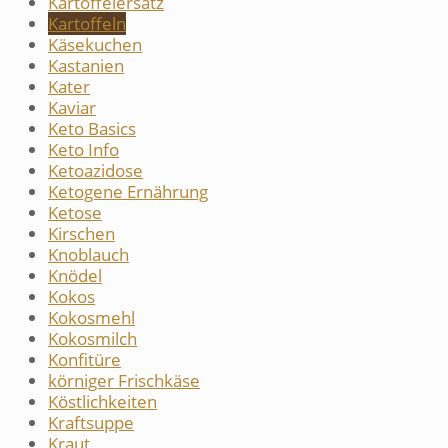
Kartoffelersatz
Kartoffeln
Käsekuchen
Kastanien
Kater
Kaviar
Keto Basics
Keto Info
Ketoazidose
Ketogene Ernährung
Ketose
Kirschen
Knoblauch
Knödel
Kokos
Kokosmehl
Kokosmilch
Konfitüre
körniger Frischkäse
Köstlichkeiten
Kraftsuppe
Kraut