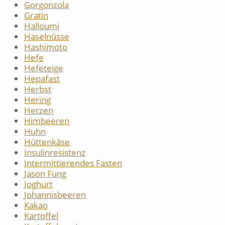
Gorgonzola
Gratin
Halloumi
Haselnüsse
Hashimoto
Hefe
Hefeteige
Hepafast
Herbst
Hering
Herzen
Himbeeren
Huhn
Hüttenkäse
Insulinresistenz
Intermittierendes Fasten
Jason Fung
Joghurt
Johannisbeeren
Kakao
Kartoffel