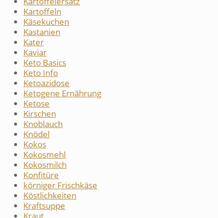
Kartoffelersatz
Kartoffeln
Käsekuchen
Kastanien
Kater
Kaviar
Keto Basics
Keto Info
Ketoazidose
Ketogene Ernährung
Ketose
Kirschen
Knoblauch
Knödel
Kokos
Kokosmehl
Kokosmilch
Konfitüre
körniger Frischkäse
Köstlichkeiten
Kraftsuppe
Kraut