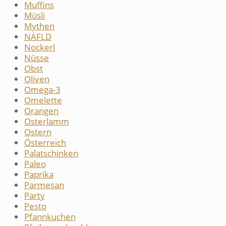
Muffins
Müsli
Mythen
NAFLD
Nockerl
Nüsse
Obst
Oliven
Omega-3
Omelette
Orangen
Osterlamm
Ostern
Österreich
Palatschinken
Paleo
Paprika
Parmesan
Party
Pesto
Pfannkuchen