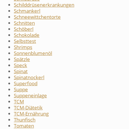
Schilddrüsenerkrankungen
Schmankerl
Schneewittchentorte
Schnitten
Schöberl
Schokolade
Selbsttest
Shrimps
Sonnenblumenöl
Spätzle
Speck
Spinat
Spinatnockerl
Superfood
Suppe
Suppeneinlage
TCM
TCM-Diätetik
TCM-Ernährung
Thunfisch
Tomaten