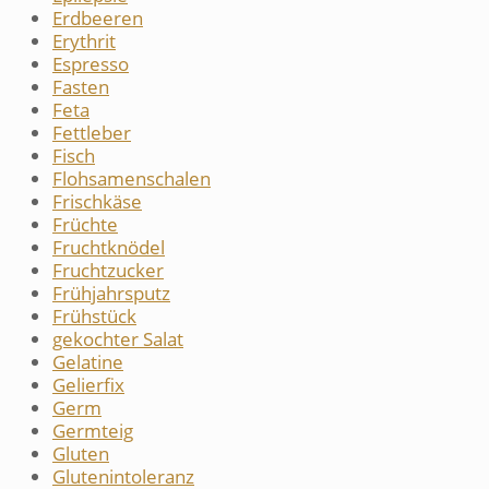
Erdbeeren
Erythrit
Espresso
Fasten
Feta
Fettleber
Fisch
Flohsamenschalen
Frischkäse
Früchte
Fruchtknödel
Fruchtzucker
Frühjahrsputz
Frühstück
gekochter Salat
Gelatine
Gelierfix
Germ
Germteig
Gluten
Glutenintoleranz