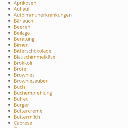
Aprikosen
Auflauf
Autoimmunerkrankungen
Bärlauch
Beeren
Beilage
Beratung
Birnen
Bitterschokolade
Blauschimmelkäse
Brokkoli
Brote
Brownies
Browniezauber
Buch
Buchempfehlung
Buffet
Burger
Buttercreme
Buttermilch
Caprese