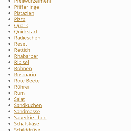
Pfeilwurzelmehl
Pfifferlinge
Pistazien
Pizza
Quark
Quickstart
Radieschen
Reset
Rettich
Rhabarber
Ribisel
Rohnen
Rosmarin
Rote Beete
Rührei
Rum
Salat
Sandkuchen
Sandmasse
Sauerkirschen
Schafskäse
Schilddrüse