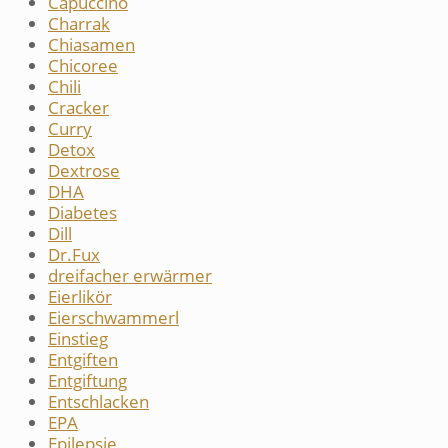
Capuccino
Charrak
Chiasamen
Chicoree
Chili
Cracker
Curry
Detox
Dextrose
DHA
Diabetes
Dill
Dr.Fux
dreifacher erwärmer
Eierlikör
Eierschwammerl
Einstieg
Entgiften
Entgiftung
Entschlacken
EPA
Epilepsie