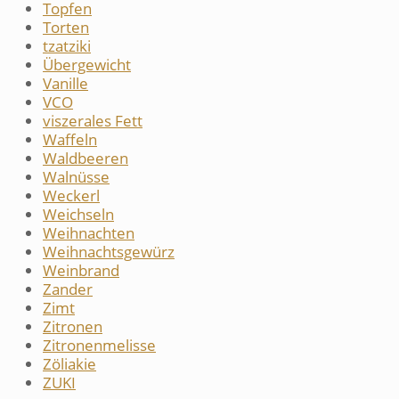
Topfen
Torten
tzatziki
Übergewicht
Vanille
VCO
viszerales Fett
Waffeln
Waldbeeren
Walnüsse
Weckerl
Weichseln
Weihnachten
Weihnachtsgewürz
Weinbrand
Zander
Zimt
Zitronen
Zitronenmelisse
Zöliakie
ZUKI