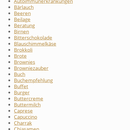
Autoimmunerkrankungen
Bärlauch
Beeren
Beilage
Beratung
Birnen
Bitterschokolade
Blauschimmelkäse
Brokkoli
Brote
Brownies
Browniezauber
Buch
Buchempfehlung
Buffet
Burger
Buttercreme
Buttermilch
Caprese
Capuccino
Charrak
Chiasamen