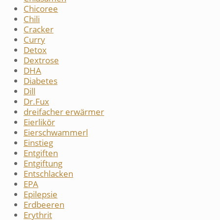
Chicoree
Chili
Cracker
Curry
Detox
Dextrose
DHA
Diabetes
Dill
Dr.Fux
dreifacher erwärmer
Eierlikör
Eierschwammerl
Einstieg
Entgiften
Entgiftung
Entschlacken
EPA
Epilepsie
Erdbeeren
Erythrit