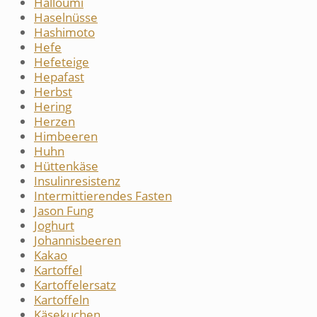
Halloumi
Haselnüsse
Hashimoto
Hefe
Hefeteige
Hepafast
Herbst
Hering
Herzen
Himbeeren
Huhn
Hüttenkäse
Insulinresistenz
Intermittierendes Fasten
Jason Fung
Joghurt
Johannisbeeren
Kakao
Kartoffel
Kartoffelersatz
Kartoffeln
Käsekuchen