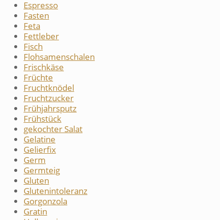
Espresso
Fasten
Feta
Fettleber
Fisch
Flohsamenschalen
Frischkäse
Früchte
Fruchtknödel
Fruchtzucker
Frühjahrsputz
Frühstück
gekochter Salat
Gelatine
Gelierfix
Germ
Germteig
Gluten
Glutenintoleranz
Gorgonzola
Gratin