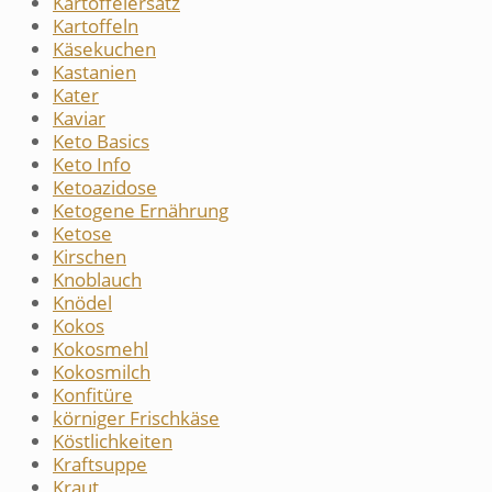
Kartoffelersatz
Kartoffeln
Käsekuchen
Kastanien
Kater
Kaviar
Keto Basics
Keto Info
Ketoazidose
Ketogene Ernährung
Ketose
Kirschen
Knoblauch
Knödel
Kokos
Kokosmehl
Kokosmilch
Konfitüre
körniger Frischkäse
Köstlichkeiten
Kraftsuppe
Kraut