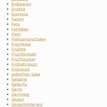
Erdbeeren
Erythrit
Espresso
Fasten
Feta
Fettleber
Fisch
Flohsamenschalen
Frischkäse
Früchte
Fruchtknödel
Fruchtzucker
Frühjahrsputz
Frühstück
gekochter Salat
Gelatine
Gelierfix
Germ
Germteig
Gluten
Glutenintoleranz