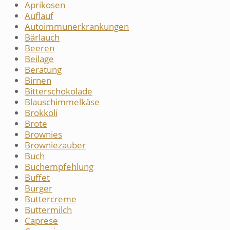
Aprikosen
Auflauf
Autoimmunerkrankungen
Bärlauch
Beeren
Beilage
Beratung
Birnen
Bitterschokolade
Blauschimmelkäse
Brokkoli
Brote
Brownies
Browniezauber
Buch
Buchempfehlung
Buffet
Burger
Buttercreme
Buttermilch
Caprese