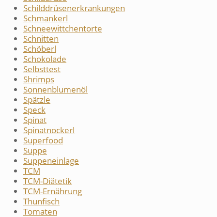
Schilddrüsenerkrankungen
Schmankerl
Schneewittchentorte
Schnitten
Schöberl
Schokolade
Selbsttest
Shrimps
Sonnenblumenöl
Spätzle
Speck
Spinat
Spinatnockerl
Superfood
Suppe
Suppeneinlage
TCM
TCM-Diätetik
TCM-Ernährung
Thunfisch
Tomaten