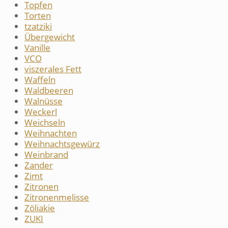
Topfen
Torten
tzatziki
Übergewicht
Vanille
VCO
viszerales Fett
Waffeln
Waldbeeren
Walnüsse
Weckerl
Weichseln
Weihnachten
Weihnachtsgewürz
Weinbrand
Zander
Zimt
Zitronen
Zitronenmelisse
Zöliakie
ZUKI