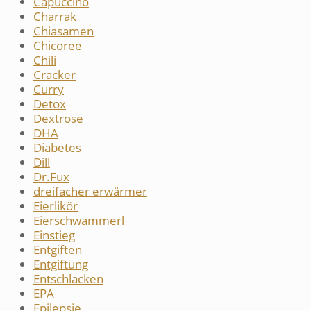
Capuccino
Charrak
Chiasamen
Chicoree
Chili
Cracker
Curry
Detox
Dextrose
DHA
Diabetes
Dill
Dr.Fux
dreifacher erwärmer
Eierlikör
Eierschwammerl
Einstieg
Entgiften
Entgiftung
Entschlacken
EPA
Epilepsie