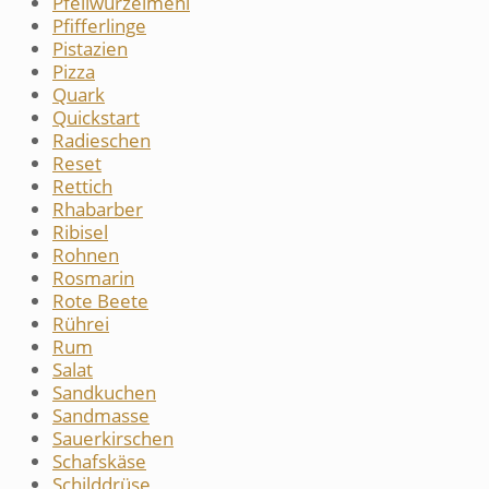
Pfeilwurzelmehl
Pfifferlinge
Pistazien
Pizza
Quark
Quickstart
Radieschen
Reset
Rettich
Rhabarber
Ribisel
Rohnen
Rosmarin
Rote Beete
Rührei
Rum
Salat
Sandkuchen
Sandmasse
Sauerkirschen
Schafskäse
Schilddrüse