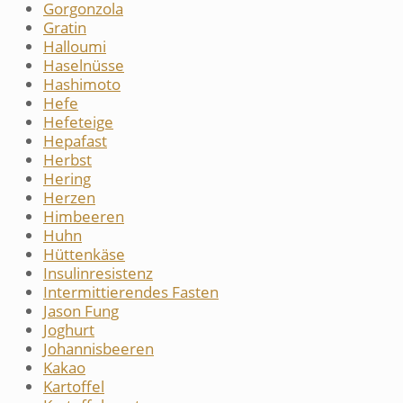
Gorgonzola
Gratin
Halloumi
Haselnüsse
Hashimoto
Hefe
Hefeteige
Hepafast
Herbst
Hering
Herzen
Himbeeren
Huhn
Hüttenkäse
Insulinresistenz
Intermittierendes Fasten
Jason Fung
Joghurt
Johannisbeeren
Kakao
Kartoffel