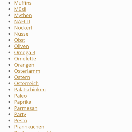
Muffins
Müsli
Mythen
NAFLD
Nockerl
Nüsse
Obst
Oliven
Omega-3
Omelette
Orangen
Osterlamm
Ostern
Österreich
Palatschinken
Paleo
Paprika
Parmesan
Party
Pesto
Pfannkuchen