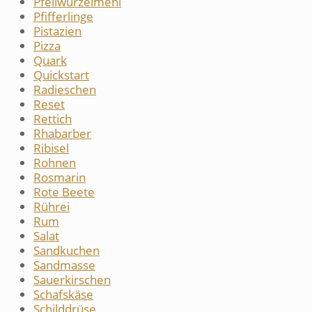
Pfeilwurzelmehl
Pfifferlinge
Pistazien
Pizza
Quark
Quickstart
Radieschen
Reset
Rettich
Rhabarber
Ribisel
Rohnen
Rosmarin
Rote Beete
Rührei
Rum
Salat
Sandkuchen
Sandmasse
Sauerkirschen
Schafskäse
Schilddrüse