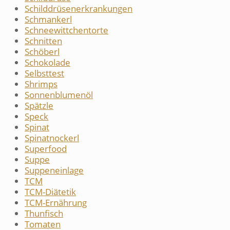
Schilddrüsenerkrankungen
Schmankerl
Schneewittchentorte
Schnitten
Schöberl
Schokolade
Selbsttest
Shrimps
Sonnenblumenöl
Spätzle
Speck
Spinat
Spinatnockerl
Superfood
Suppe
Suppeneinlage
TCM
TCM-Diätetik
TCM-Ernährung
Thunfisch
Tomaten