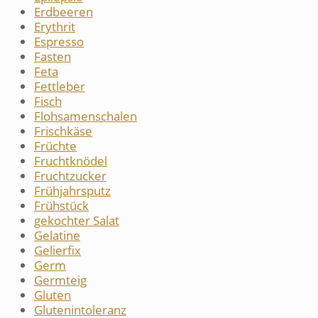
Erdbeeren
Erythrit
Espresso
Fasten
Feta
Fettleber
Fisch
Flohsamenschalen
Frischkäse
Früchte
Fruchtknödel
Fruchtzucker
Frühjahrsputz
Frühstück
gekochter Salat
Gelatine
Gelierfix
Germ
Germteig
Gluten
Glutenintoleranz