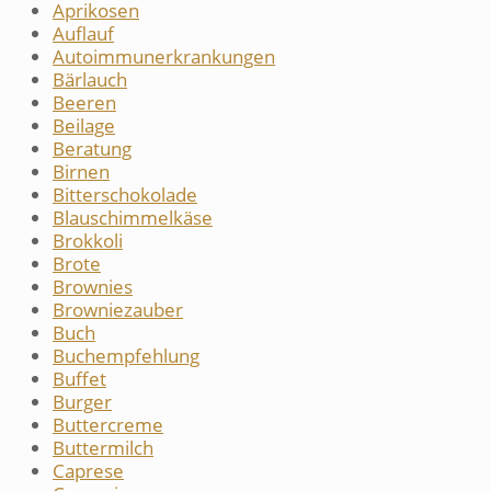
Aprikosen
Auflauf
Autoimmunerkrankungen
Bärlauch
Beeren
Beilage
Beratung
Birnen
Bitterschokolade
Blauschimmelkäse
Brokkoli
Brote
Brownies
Browniezauber
Buch
Buchempfehlung
Buffet
Burger
Buttercreme
Buttermilch
Caprese