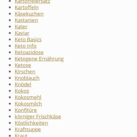
Kartoffelersatz
Kartoffeln
Käsekuchen
Kastanien
Kater
Kaviar
Keto Basics
Keto Info
Ketoazidose
Ketogene Ernährung
Ketose
Kirschen
Knoblauch
Knödel
Kokos
Kokosmehl
Kokosmilch
Konfitüre
körniger Frischkäse
Köstlichkeiten
Kraftsuppe
Kraut