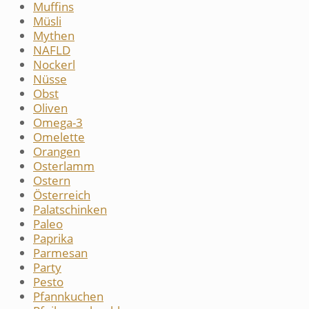
Muffins
Müsli
Mythen
NAFLD
Nockerl
Nüsse
Obst
Oliven
Omega-3
Omelette
Orangen
Osterlamm
Ostern
Österreich
Palatschinken
Paleo
Paprika
Parmesan
Party
Pesto
Pfannkuchen