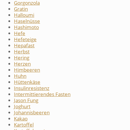
Gorgonzola
Gratin
Halloumi
Haselnüsse
Hashimoto
Hefe
Hefeteige
Hepafast
Herbst
Hering
Herzen
Himbeeren
Huhn
Hüttenkäse
Insulinresistenz
Intermittierendes Fasten
Jason Fung
Joghurt
Johannisbeeren
Kakao
Kartoffel