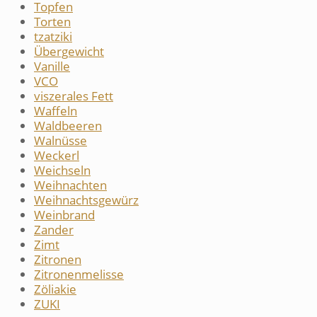
Topfen
Torten
tzatziki
Übergewicht
Vanille
VCO
viszerales Fett
Waffeln
Waldbeeren
Walnüsse
Weckerl
Weichseln
Weihnachten
Weihnachtsgewürz
Weinbrand
Zander
Zimt
Zitronen
Zitronenmelisse
Zöliakie
ZUKI