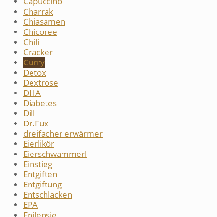
Capuccino
Charrak
Chiasamen
Chicoree
Chili
Cracker
Curry
Detox
Dextrose
DHA
Diabetes
Dill
Dr.Fux
dreifacher erwärmer
Eierlikör
Eierschwammerl
Einstieg
Entgiften
Entgiftung
Entschlacken
EPA
Epilepsie