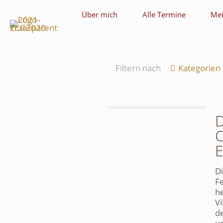
Über mich
Alle Termine
Mei
Filtern nach
Kategorien
D
O
Di
F
he
Vi
d