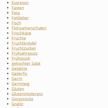
Espresso
Fasten
Feta
Fettleber
Fisch
Flohsamenschalen
Frischkäse
Früchte
Fruchtknödel
Fruchtzucker
Frühjahrsputz
Frühstück
gekochter Salat
Gelatine
Gelierfix
Germ
Germteig
Gluten
Glutenintoleranz
Gorgonzola
Gratin