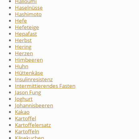
Halloumi
Haselnüsse
Hashimoto
Hefe
Hefeteige
Hepafast
Herbst
Hering
Herzen
Himbeeren
Huhn
Hüttenkäse
Insulinresistenz
Intermittierendes Fasten
Jason Fung
Joghurt
Johannisbeeren
Kakao
Kartoffel
Kartoffelersatz
Kartoffeln
Käsekuchen