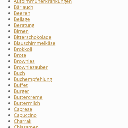
Autoimmunerkrankungen
Bärlauch
Beeren
Beilage
Beratung
Birnen
Bitterschokolade
Blauschimmelkäse
Brokkoli
Brote
Brownies
Browniezauber
Buch
Buchempfehlung
Buffet
Burger
Buttercreme
Buttermilch
Caprese
Capuccino
Charrak
Chiasamen