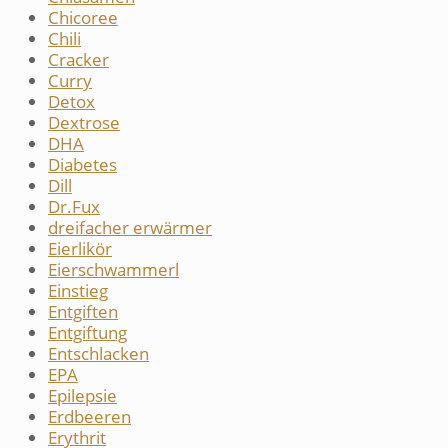
Chicoree
Chili
Cracker
Curry
Detox
Dextrose
DHA
Diabetes
Dill
Dr.Fux
dreifacher erwärmer
Eierlikör
Eierschwammerl
Einstieg
Entgiften
Entgiftung
Entschlacken
EPA
Epilepsie
Erdbeeren
Erythrit