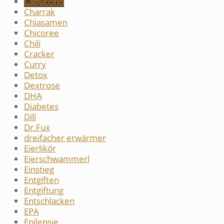
Capuccino
Charrak
Chiasamen
Chicoree
Chili
Cracker
Curry
Detox
Dextrose
DHA
Diabetes
Dill
Dr.Fux
dreifacher erwärmer
Eierlikör
Eierschwammerl
Einstieg
Entgiften
Entgiftung
Entschlacken
EPA
Epilepsie