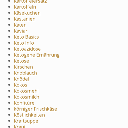
Kartoffelersatz
Kartoffeln
Käsekuchen
Kastanien
Kater
Kaviar
Keto Basics
Keto Info
Ketoazidose
Ketogene Ernährung
Ketose
Kirschen
Knoblauch
Knödel
Kokos
Kokosmehl
Kokosmilch
Konfitüre
körniger Frischkäse
Köstlichkeiten
Kraftsuppe
Kraut