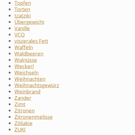
Topfen
Torten
tzatziki
Übergewicht
Vanille
VCO
viszerales Fett
Waffeln
Waldbeeren
Walnüsse
Weckerl
Weichseln
Weihnachten
Weihnachtsgewürz
Weinbrand
Zander
Zimt
Zitronen
Zitronenmelisse
Zöliakie
ZUKI