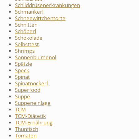
Schilddrüsenerkrankungen
Schmankerl
Schneewittchentorte
Schnitten
Schöberl
Schokolade
Selbsttest
Shrimps
Sonnenblumenöl
Spätzle
Speck
Spinat
Spinatnockerl
Superfood
Suppe
Suppeneinlage
TCM
TCM-Diätetik
TCM-Ernährung
Thunfisch
Tomaten