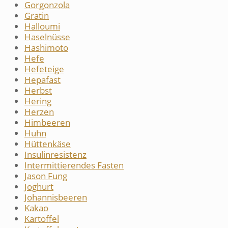
Gorgonzola
Gratin
Halloumi
Haselnüsse
Hashimoto
Hefe
Hefeteige
Hepafast
Herbst
Hering
Herzen
Himbeeren
Huhn
Hüttenkäse
Insulinresistenz
Intermittierendes Fasten
Jason Fung
Joghurt
Johannisbeeren
Kakao
Kartoffel