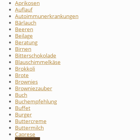
Aprikosen
Auflauf
Autoimmunerkrankungen
Bärlauch
Beeren
Beilage
Beratung
Birnen
Bitterschokolade
Blauschimmelkäse
Brokkoli
Brote
Brownies
Browniezauber
Buch
Buchempfehlung
Buffet
Burger
Buttercreme
Buttermilch
Caprese