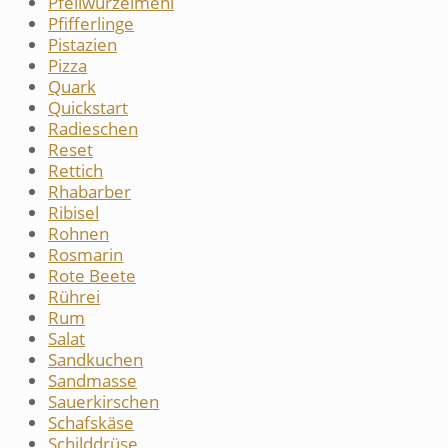
Pfeilwurzelmehl
Pfifferlinge
Pistazien
Pizza
Quark
Quickstart
Radieschen
Reset
Rettich
Rhabarber
Ribisel
Rohnen
Rosmarin
Rote Beete
Rührei
Rum
Salat
Sandkuchen
Sandmasse
Sauerkirschen
Schafskäse
Schilddrüse