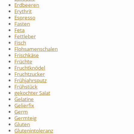
Erdbeeren
Erythrit
Espresso
Fasten
Feta
Fettleber
Fisch
Flohsamenschalen
Frischkäse
Früchte
Fruchtknödel
Fruchtzucker
Frühjahrsputz
Frühstück
gekochter Salat
Gelatine
Gelierfix
Germ
Germteig
Gluten
Glutenintoleranz