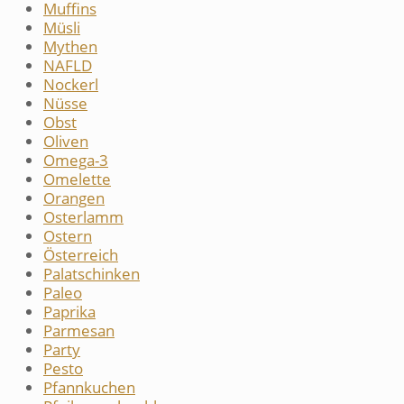
Muffins
Müsli
Mythen
NAFLD
Nockerl
Nüsse
Obst
Oliven
Omega-3
Omelette
Orangen
Osterlamm
Ostern
Österreich
Palatschinken
Paleo
Paprika
Parmesan
Party
Pesto
Pfannkuchen