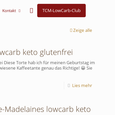
TCM-LowCarb-Club
Kontakt
Zeige alle
wcarb keto glutenfrei
ei Diese Torte hab ich für meinen Geburtstag im
wiesene Kaffeetante genau das Richtige! 😀 Sie
Lies mehr
e-Madelaines lowcarb keto