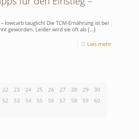
pps für den Einstieg –
– lowcarb tauglich! Die TCM-Ernährung ist bei
t geworden. Leider wird sie oft als
[…]
Lies mehr
22
23
24
25
26
27
28
29
30
52
53
54
55
56
57
58
59
60