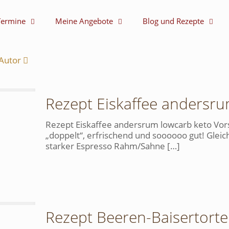
Termine
Meine Angebote
Blog und Rezepte
Autor
Rezept Eiskaffee andersru
Rezept Eiskaffee andersrum lowcarb keto Vorsic
„doppelt“, erfrischend und soooooo gut! Gleic
starker Espresso Rahm/Sahne
[…]
Rezept Beeren-Baisertorte 