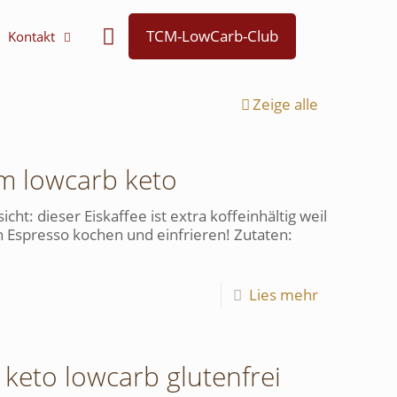
TCM-LowCarb-Club
Kontakt
Zeige alle
m lowcarb keto
ht: dieser Eiskaffee ist extra koffeinhältig weil
h Espresso kochen und einfrieren! Zutaten:
Lies mehr
keto lowcarb glutenfrei