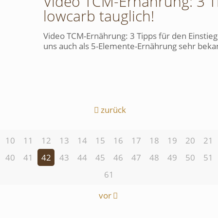
Video TCM-Ernährung: 3 Ti
lowcarb tauglich!
Video TCM-Ernährung: 3 Tipps für den Einstieg 
uns auch als 5-Elemente-Ernährung sehr bekann
zurück
10
11
12
13
14
15
16
17
18
19
20
21
40
41
42
43
44
45
46
47
48
49
50
51
61
vor