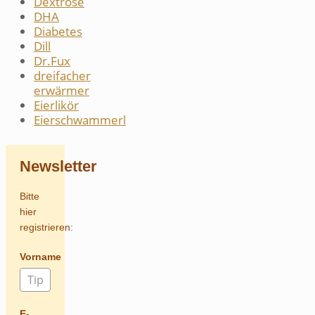
Dextrose
DHA
Diabetes
Dill
Dr.Fux
dreifacher
erwärmer
Eierlikör
Eierschwammerl
Newsletter
Bitte
hier
registrieren:
Vorname
E-