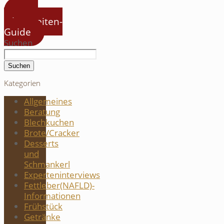
Zum
Jahreszeiten-
Guide
Suchen
Suchen
Kategorien
Allgemeines
Beratung
Blechkuchen
Brote/Cracker
Desserts
und
Schmankerl
Experteninterviews
Fettleber(NAFLD)-
Informationen
Frühstück
Getränke