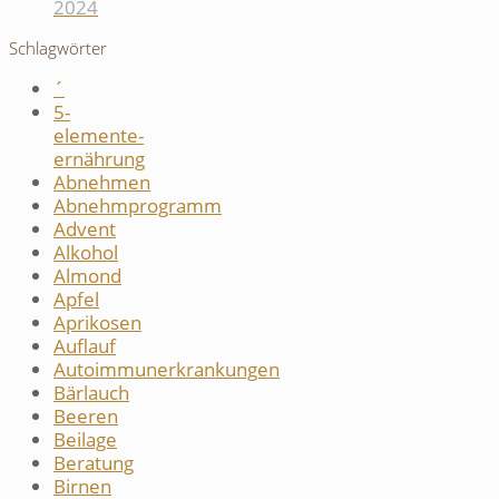
2024
Schlagwörter
´
5-
elemente-
ernährung
Abnehmen
Abnehmprogramm
Advent
Alkohol
Almond
Apfel
Aprikosen
Auflauf
Autoimmunerkrankungen
Bärlauch
Beeren
Beilage
Beratung
Birnen