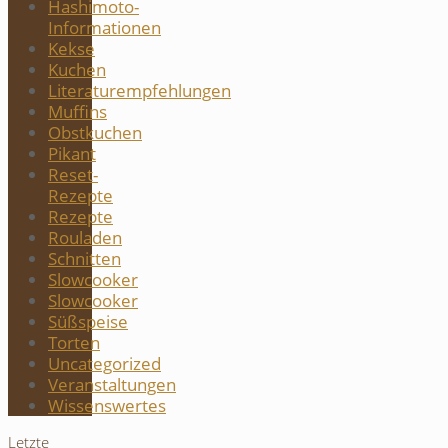
Hashimoto-
Informationen
Kekse
Kuchen
Literaturempfehlungen
Muffins
Obstkuchen
Pikant
Reset-
Rezepte
Rezepte
Rouladen
Schnitten
Slowcooker
Slowcooker
Süßspeise
Torten
Uncategorized
Veranstaltungen
Wissenswertes
Letzte