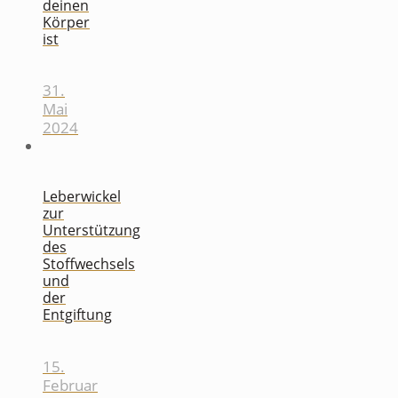
deinen
Körper
ist
31.
Mai
2024
Leberwickel
zur
Unterstützung
des
Stoffwechsels
und
der
Entgiftung
15.
Februar