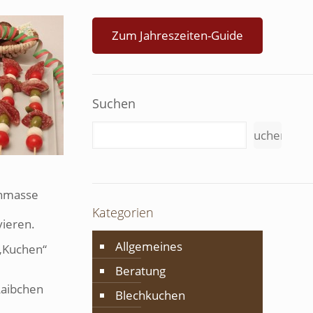
Zum Jahreszeiten-Guide
Suchen
Suchen
enmasse
Kategorien
vieren.
Allgemeines
 „Kuchen“
Beratung
Laibchen
Blechkuchen