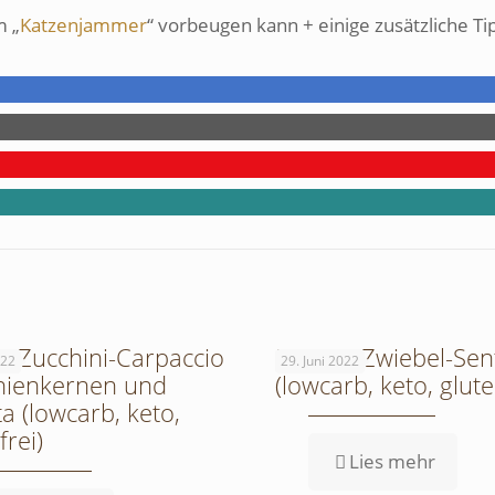
m „
Katzenjammer
“ vorbeugen kann + einige zusätzliche Ti
: Zucchini-Carpaccio
Rezept: Zwiebel-Sen
022
29. Juni 2022
inienkernen und
(lowcarb, keto, glute
a (lowcarb, keto,
frei)
Lies mehr