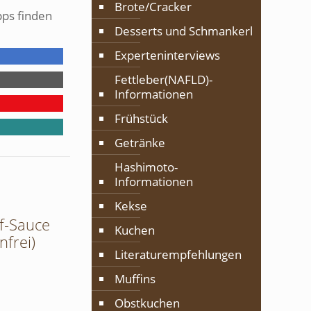
Brote/Cracker
pps finden
Desserts und Schmankerl
Experteninterviews
Fettleber(NAFLD)-
Informationen
Frühstück
Getränke
Hashimoto-
Informationen
Kekse
f-Sauce
Kuchen
nfrei)
Literaturempfehlungen
Muffins
Obstkuchen