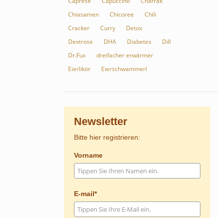
Caprese
Capuccino
Charrak
Chiasamen
Chicoree
Chili
Cracker
Curry
Detox
Dextrose
DHA
Diabetes
Dill
Dr.Fux
dreifacher erwärmer
Eierlikör
Eierschwammerl
Newsletter
Bitte hier registrieren:
Vorname
E-mail*