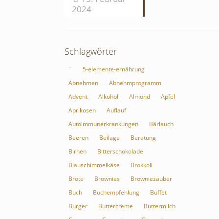
2024
Schlagwörter
´
5-elemente-ernährung
Abnehmen
Abnehmprogramm
Advent
Alkohol
Almond
Apfel
Aprikosen
Auflauf
Autoimmunerkrankungen
Bärlauch
Beeren
Beilage
Beratung
Birnen
Bitterschokolade
Blauschimmelkäse
Brokkoli
Brote
Brownies
Browniezauber
Buch
Buchempfehlung
Buffet
Burger
Buttercreme
Buttermilch