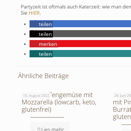
Partyzeit ist oftmals auch Katerzeit: wie man de
Sie
HIER
.
teilen
teilen
merken
teilen
Ähnliche Beiträge
Grünes Ofengemüse mit
Rezept
10. August 2022
29. Juni 2
Mozzarella (lowcarb, keto,
mit P
glutenfrei)
Burrat
gluten
Lies mehr