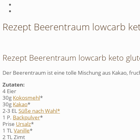
Rezept Beerentraum lowcarb ket
Rezept Beerentraum lowcarb keto glut
Der Beerentraum ist eine tolle Mischung aus Kakao, fruc
Zutaten:
4 Eier
30g
Kokosmehl
*
30g
Kakao
*
2-3 EL
Süße nach Wahl*
1 P.
Backpulver
*
Prise
Ursalz
*
1 TL
Vanille
*
2 TL Zimt