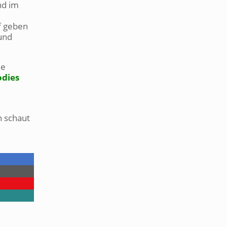
nd im
f geben
und
le
odies
n schaut