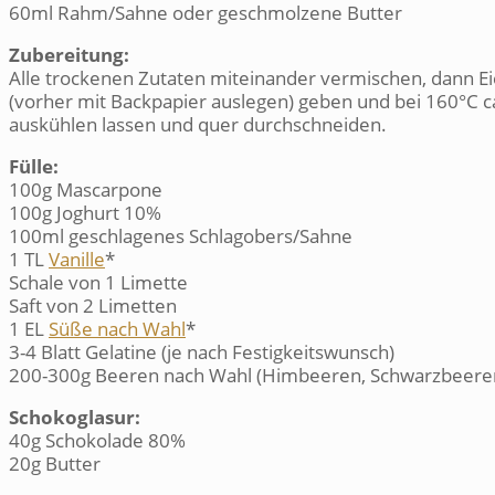
60ml Rahm/Sahne oder geschmolzene Butter
Zubereitung:
Alle trockenen Zutaten miteinander vermischen, dann E
(vorher mit Backpapier auslegen) geben und bei 160°C 
auskühlen lassen und quer durchschneiden.
Fülle:
100g Mascarpone
100g Joghurt 10%
100ml geschlagenes Schlagobers/Sahne
1 TL
Vanille
*
Schale von 1 Limette
Saft von 2 Limetten
1 EL
Süße nach Wahl
*
3-4 Blatt Gelatine (je nach Festigkeitswunsch)
200-300g Beeren nach Wahl (Himbeeren, Schwarzbeer
Schokoglasur:
40g Schokolade 80%
20g Butter