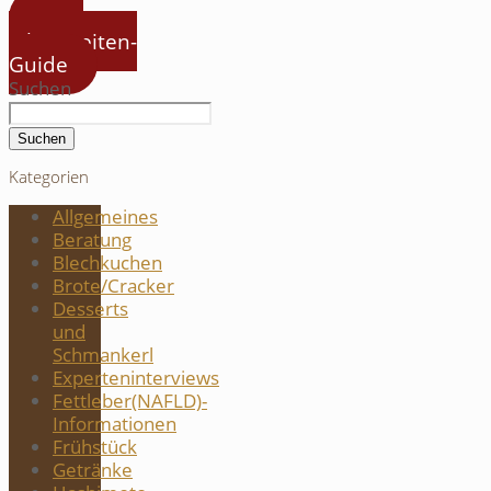
Zum
Jahreszeiten-
Guide
Suchen
Suchen
Kategorien
Allgemeines
Beratung
Blechkuchen
Brote/Cracker
Desserts
und
Schmankerl
Experteninterviews
Fettleber(NAFLD)-
Informationen
Frühstück
Getränke