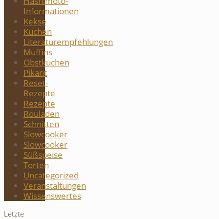
Hashimoto-
Informationen
Kekse
Kuchen
Literaturempfehlungen
Muffins
Obstkuchen
Pikant
Reset-
Rezepte
Rezepte
Rouladen
Schnitten
Slowcooker
Slowcooker
Süßspeise
Torten
Uncategorized
Veranstaltungen
Wissenswertes
Letzte