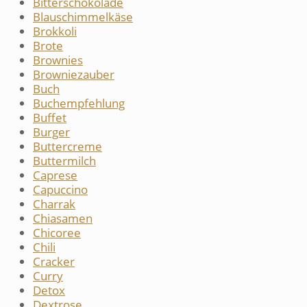
Bitterschokolade
Blauschimmelkäse
Brokkoli
Brote
Brownies
Browniezauber
Buch
Buchempfehlung
Buffet
Burger
Buttercreme
Buttermilch
Caprese
Capuccino
Charrak
Chiasamen
Chicoree
Chili
Cracker
Curry
Detox
Dextrose