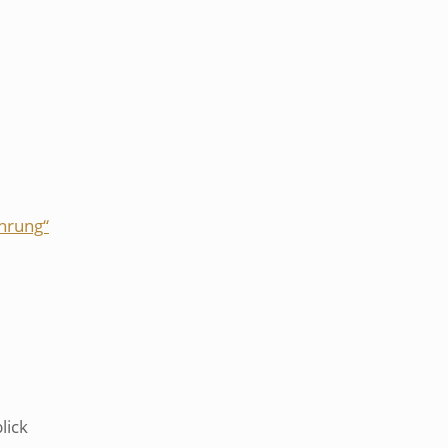
hrung“
lick