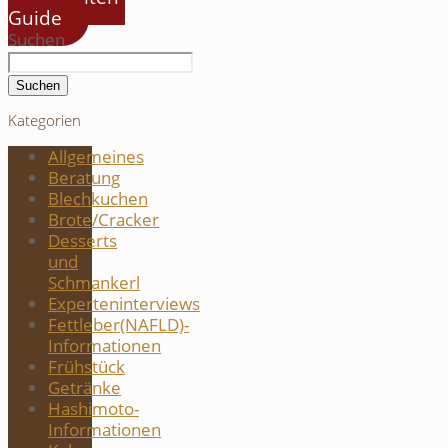
Guide
Suchen
Suchen
Kategorien
Allgemeines
Beratung
Blechkuchen
Brote/Cracker
Desserts
und
Schmankerl
Experteninterviews
Fettleber(NAFLD)-
Informationen
Frühstück
Getränke
Hashimoto-
Informationen