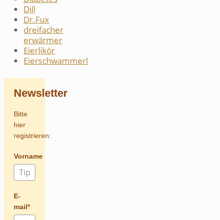
Dill
Dr.Fux
dreifacher
erwärmer
Eierlikör
Eierschwammerl
Newsletter
Bitte
hier
registrieren:
Vorname
E-
mail*