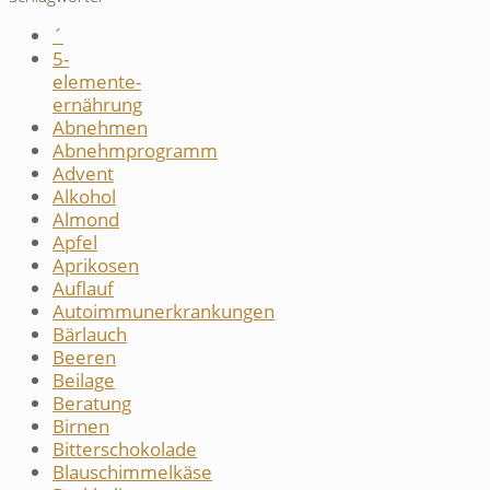
´
5-
elemente-
ernährung
Abnehmen
Abnehmprogramm
Advent
Alkohol
Almond
Apfel
Aprikosen
Auflauf
Autoimmunerkrankungen
Bärlauch
Beeren
Beilage
Beratung
Birnen
Bitterschokolade
Blauschimmelkäse