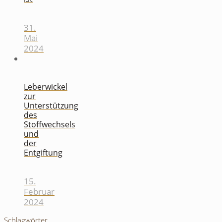
31.
Mai
2024
Leberwickel
zur
Unterstützung
des
Stoffwechsels
und
der
Entgiftung
15.
Februar
2024
Schlagwörter