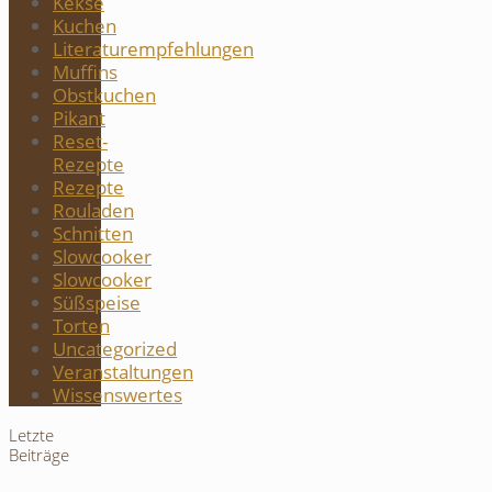
Kekse
Kuchen
Literaturempfehlungen
Muffins
Obstkuchen
Pikant
Reset-
Rezepte
Rezepte
Rouladen
Schnitten
Slowcooker
Slowcooker
Süßspeise
Torten
Uncategorized
Veranstaltungen
Wissenswertes
Letzte
Beiträge