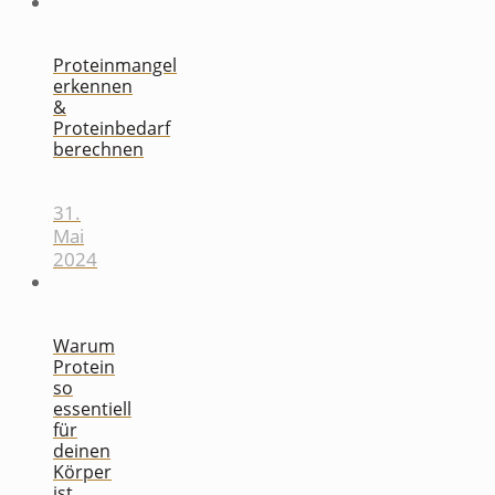
Proteinmangel
erkennen
&
Proteinbedarf
berechnen
31.
Mai
2024
Warum
Protein
so
essentiell
für
deinen
Körper
ist